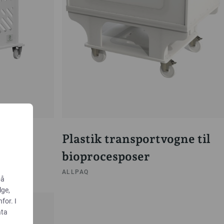
Plastik transportvogne til
bioprocesposer
ALLPAQ
på
lge,
for. I
ata