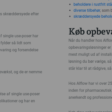
beholdere i rustfrit stå
diverse tilbehør
, som 
es skræddersyede efter
skræddersyede behold
Køb opbeva
f single use-poser har
Når du handler hos Alflow
fylder så lidt som
opbevaringsløsninger er 
evaring og forsendelse
mest muligt ud af installa
løsning du bør vælge, så
står klar til at rådgive, 
ievækst, og de er nemme
Hos Alflow har vi over 2
inden for pharmaceutisk i
else af single use-poser
anerkendt og professionel
plikationer og har en