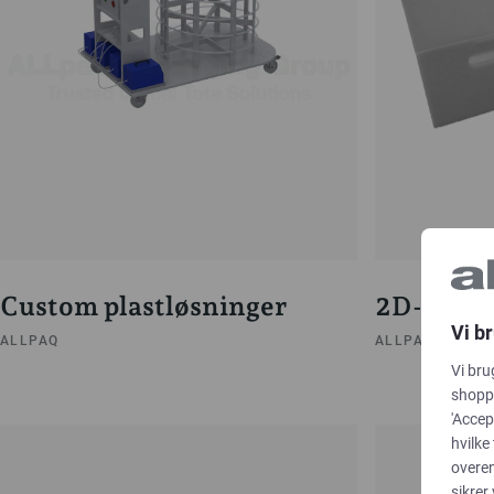
Custom plastløsninger
2D-pose
Vi b
ALLPAQ
ALLPAQ
Vi bru
shoppi
'Accep
hvilke
overe
sikrer