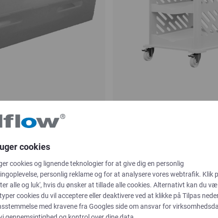
bakker
Rullevogn til
ruger cookies
bioprocesposer
ger cookies og lignende teknologier for at give dig en personlig
ALLPAQ
ngoplevelse, personlig reklame og for at analysere vores webtrafik. Klik 
ter alle og luk', hvis du ønsker at tillade alle cookies. Alternativt kan du væ
 typer cookies du vil acceptere eller deaktivere ved at klikke på Tilpas neden
nsstemmelse med kravene fra
Googles side om ansvar for virksomhedsd
 vi gennemsigtighed og kontrol over dine data.