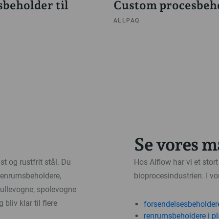
beholder til
Custom procesbeh
ALLPAQ
Se vores m
t og rustfrit stål. Du
Hos Alflow har vi et stor
 renrumsbeholdere,
bioprocesindustrien. I v
 rullevogne, spolevogne
iv klar til flere
forsendelsesbeholdere
renrumsbeholdere i pl