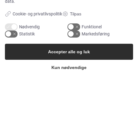
data.
MARKEDER
Cookie- og privatlivspolitik
Tilpas
Food & Beverage
Nødvendig
Funktionel
Statistik
Markedsføring
Pharma & Biotech – Multi-Use Solutions
Accepter alle og luk
Pharma & Biotech – Single-Use Solutions
Kun nødvendige
Cleanroom
VIRKSOMHEDEN
Kontakt