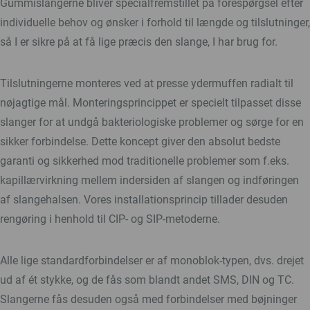
Gummislangerne bliver specialfremstillet på forespørgsel efter
individuelle behov og ønsker i forhold til længde og tilslutninger,
så I er sikre på at få lige præcis den slange, I har brug for.
Tilslutningerne monteres ved at presse ydermuffen radialt til
nøjagtige mål. Monteringsprincippet er specielt tilpasset disse
slanger for at undgå bakteriologiske problemer og sørge for en
sikker forbindelse. Dette koncept giver den absolut bedste
garanti og sikkerhed mod traditionelle problemer som f.eks.
kapillærvirkning mellem indersiden af slangen og indføringen
af slangehalsen. Vores installationsprincip tillader desuden
rengøring i henhold til CIP- og SIP-metoderne.
Alle lige standardforbindelser er af monoblok-typen, dvs. drejet
ud af ét stykke, og de fås som blandt andet SMS, DIN og TC.
Slangerne fås desuden også med forbindelser med bøjninger