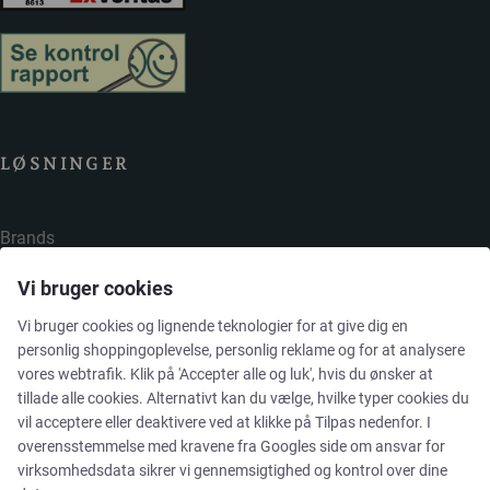
LØSNINGER
Brands
Vi bruger cookies
Cases
Vi bruger cookies og lignende teknologier for at give dig en
personlig shoppingoplevelse, personlig reklame og for at analysere
Produkter
vores webtrafik. Klik på 'Accepter alle og luk', hvis du ønsker at
tillade alle cookies. Alternativt kan du vælge, hvilke typer cookies du
Services
vil acceptere eller deaktivere ved at klikke på Tilpas nedenfor. I
overensstemmelse med kravene fra
Googles side om ansvar for
virksomhedsdata
sikrer vi gennemsigtighed og kontrol over dine