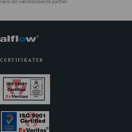
være din værdiskabende partner.
CERTIFIKATER