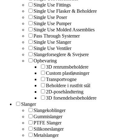
Single Use Fittings
Single Use Flasker & Beholdere
Single Use Poser
Single Use Pumper
Single Use Molded Assemblies
Pass Through Systemer
Single Use Slanger
Single Use Ventiler
Slangeforseglere & Svejsere
Opbevaring
3D renrumsbeholdere
Custom plastløsninger
Transportvogne
Beholdere i rustfrit stål
2D-posehåndtering
3D forsendelsesbeholdere
Slanger
Slangekoblinger
Gummislanger
PTFE Slanger
Silikoneslanger
Metalslanger