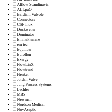
Alflow Scandinavia
ALLpaQ
Bardiani Valvole
Connectors
CSF Inox
Dockweiler
Dominator
EmmePiemme
em-tec
Equilibar
Euroflon
Exergy
FlowLinX
Flowtrend
Henkel
Jordan Valve
Jung Process Systems
Lechler
MBS
Newman
Nordson Medical
NovAseptic