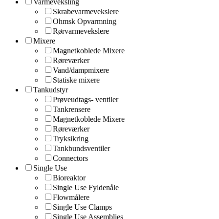
Varmeveksling
Skrabevarmevekslere
Ohmsk Opvarmning
Rørvarmevekslere
Mixere
Magnetkoblede Mixere
Røreværker
Vand/dampmixere
Statiske mixere
Tankudstyr
Prøveudtags- ventiler
Tankrensere
Magnetkoblede Mixere
Røreværker
Tryksikring
Tankbundsventiler
Connectors
Single Use
Bioreaktor
Single Use Fyldenåle
Flowmålere
Single Use Clamps
Single Use Assemblies