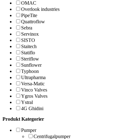
OMAC
Overlook industries
PipeTite
Quattroflow
Sebra
Servinox
SISTO
Staitech
Statiflo
Steriflow
Sunflower
Typhoon
Ultrapharma
Versa-Matic
Vinco Valves
Ygros Valves
Ystral
4G Ghidini
Produkt Kategorier
Pumper
Centrifugalpumper