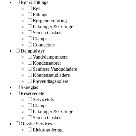
Rør & Fittings
Rør
Fittings
Rørgennemføring
Pakninger & O-ringe
Screen Gaskets
Clamps
Connectors
Dampudstyr
Vand/dampmixere
Kondensatorer
Sanitære Vandudladere
Kondensatudladere
Prøveudtagskølere
Skueglas
Reservedele
Servicekits
Clamps
Pakninger & O-ringe
Screen Gaskets
On-site Services
Elektropolering