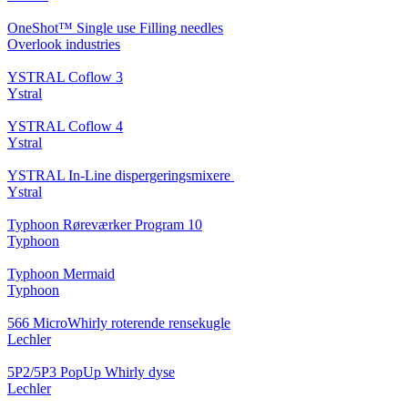
OneShot™ Single use Filling needles
Overlook industries
YSTRAL Coflow 3
Ystral
YSTRAL Coflow 4
Ystral
YSTRAL In-Line dispergeringsmixere ‍‍
Ystral
Typhoon Røreværker Program 10
Typhoon
Typhoon Mermaid
Typhoon
566 MicroWhirly roterende rensekugle
Lechler
5P2/5P3 PopUp Whirly dyse
Lechler