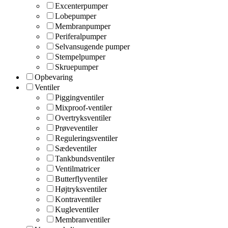
Excenterpumper
Lobepumper
Membranpumper
Periferalpumper
Selvansugende pumper
Stempelpumper
Skruepumper
Opbevaring
Ventiler
Piggingventiler
Mixproof-ventiler
Overtryksventiler
Prøveventiler
Reguleringsventiler
Sædeventiler
Tankbundsventiler
Ventilmatricer
Butterflyventiler
Højtryksventiler
Kontraventiler
Kugleventiler
Membranventiler