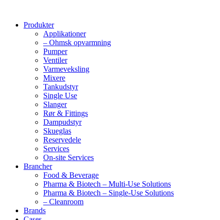
Produkter
Applikationer
– Ohmsk opvarmning
Pumper
Ventiler
Varmeveksling
Mixere
Tankudstyr
Single Use
Slanger
Rør & Fittings
Dampudstyr
Skueglas
Reservedele
Services
On-site Services
Brancher
Food & Beverage
Pharma & Biotech – Multi-Use Solutions
Pharma & Biotech – Single-Use Solutions
– Cleanroom
Brands
Cases