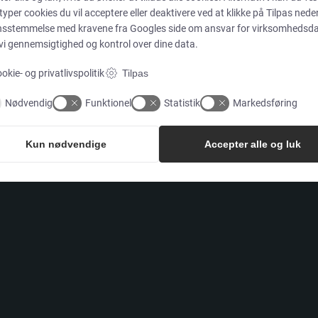
 typer cookies du vil acceptere eller deaktivere ved at klikke på Tilpas neden
Produkter
nsstemmelse med kravene fra
Googles side om ansvar for virksomhedsd
 vi gennemsigtighed og kontrol over dine data.
Services
okie- og privatlivspolitik
Tilpas
Nødvendig
Funktionel
Statistik
Markedsføring
Kun nødvendige
Accepter alle og luk