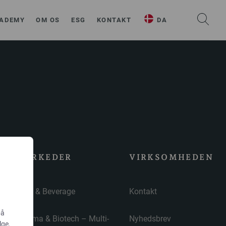
ADEMY
OM OS
ESG
KONTAKT
DA
MARKEDER
VIRKSOMHEDEN
Food & Beverage
Kontakt
på
Pharma & Biotech – Multi-
Nyhedsbrev
lge,