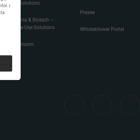
Use Solutions
for. I
Presse
ata
Pharma & Biotech –
Single-Use Solutions
Whisteblower Portal
Cleanroom