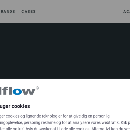
BRANDS
CASES
AC
LØSNINGER
ruger cookies
Brands
ger cookies og lignende teknologier for at give dig en personlig
ngoplevelse, personlig reklame og for at analysere vores webtrafik. Klik 
Cases
ter alle og luk', hvis du ønsker at tillade alle cookies. Alternativt kan du væ