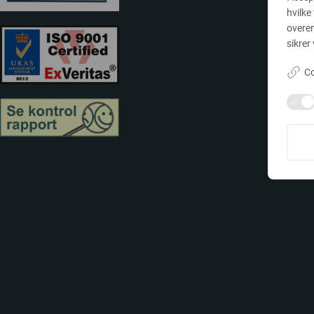
hvilke
overe
sikrer
Co