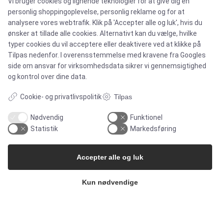
Vi bruger cookies og lignende teknologier for at give dig en
personlig shoppingoplevelse, personlig reklame og for at
Nyhedsbrev
analysere vores webtrafik. Klik på 'Accepter alle og luk', hvis du
ønsker at tillade alle cookies. Alternativt kan du vælge, hvilke
typer cookies du vil acceptere eller deaktivere ved at klikke på
Presse
Tilpas nedenfor. I overensstemmelse med kravene fra
Googles
side om ansvar for virksomhedsdata
sikrer vi gennemsigtighed
Whisteblower Portal
og kontrol over dine data.
Cookie- og privatlivspolitik
Tilpas
Nødvendig
Funktionel
Statistik
Markedsføring
Accepter alle og luk
Kun nødvendige
Copyright 2026
Alflow Scandinavia A/S
CVR: 28120826
Industrivej Vest 36, 6600 Vejen