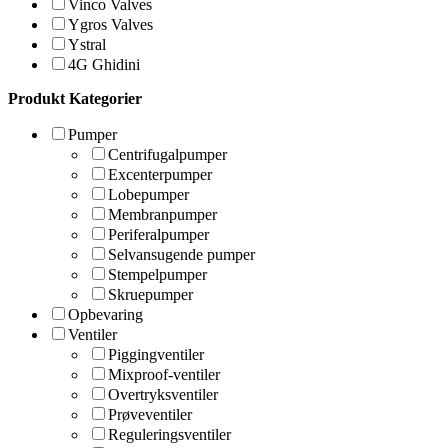
Vinco Valves
Ygros Valves
Ystral
4G Ghidini
Produkt Kategorier
Pumper
Centrifugalpumper
Excenterpumper
Lobepumper
Membranpumper
Periferalpumper
Selvansugende pumper
Stempelpumper
Skruepumper
Opbevaring
Ventiler
Piggingventiler
Mixproof-ventiler
Overtryksventiler
Prøveventiler
Reguleringsventiler