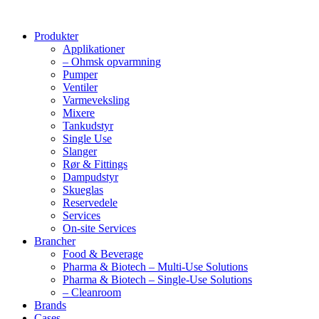
Produkter
Applikationer
– Ohmsk opvarmning
Pumper
Ventiler
Varmeveksling
Mixere
Tankudstyr
Single Use
Slanger
Rør & Fittings
Dampudstyr
Skueglas
Reservedele
Services
On-site Services
Brancher
Food & Beverage
Pharma & Biotech – Multi-Use Solutions
Pharma & Biotech – Single-Use Solutions
– Cleanroom
Brands
Cases