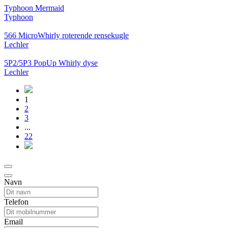
Typhoon Mermaid
Typhoon
566 MicroWhirly roterende rensekugle
Lechler
5P2/5P3 PopUp Whirly dyse
Lechler
1
2
3
...
22
Navn
Telefon
Email