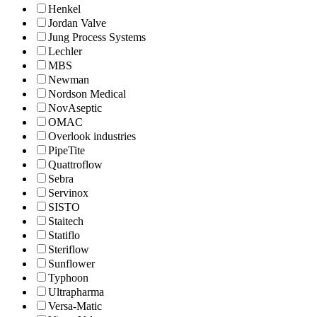
Henkel
Jordan Valve
Jung Process Systems
Lechler
MBS
Newman
Nordson Medical
NovAseptic
OMAC
Overlook industries
PipeTite
Quattroflow
Sebra
Servinox
SISTO
Staitech
Statiflo
Steriflow
Sunflower
Typhoon
Ultrapharma
Versa-Matic