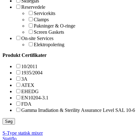
Skueglas
Reservedele
Servicekits
Clamps
Pakninger & O-ringe
Screen Gaskets
On-site Services
Elektropolering
Produkt Certifikater
10/2011
1935/2004
3A
ATEX
EHEDG
EN10204-3.1
FDA
Gamma Irradiation & Sterility Assurance Level SAL 10-6
Søg
S-Type statisk mixer
Statiflo