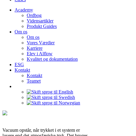
Academy
Ordbog
Vidensartikler
Produkt Guides
Om os
Om os
Vores Værdier
Karriere
Elev i Alflow
Kvalitet og dokumentation
ESG
Kontakt
Kontakt
Teamet
Vacuum opstår, når trykket i et system er
lavere end det atmosfæriske tryk. Det bruges