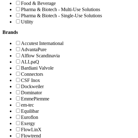
Food & Beverage
Pharma & Biotech - Multi-Use Solutions
Pharma & Biotech - Single-Use Solutions
Utility
Brands
Accutest International
AdvantaPure
Alflow Scandinavia
ALLpaQ
Bardiani Valvole
Connectors
CSF Inox
Dockweiler
Dominator
EmmePiemme
em-tec
Equilibar
Euroflon
Exergy
FlowLinX
Flowtrend