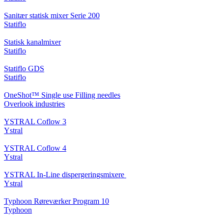
Sanitær statisk mixer Serie 200
Statiflo
Statisk kanalmixer
Statiflo
Statiflo GDS
Statiflo
OneShot™ Single use Filling needles
Overlook industries
YSTRAL Coflow 3
Ystral
YSTRAL Coflow 4
Ystral
YSTRAL In-Line dispergeringsmixere ‍‍
Ystral
Typhoon Røreværker Program 10
Typhoon