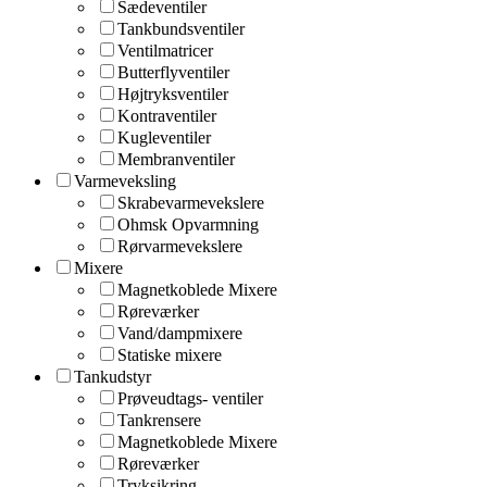
Sædeventiler
Tankbundsventiler
Ventilmatricer
Butterflyventiler
Højtryksventiler
Kontraventiler
Kugleventiler
Membranventiler
Varmeveksling
Skrabevarmevekslere
Ohmsk Opvarmning
Rørvarmevekslere
Mixere
Magnetkoblede Mixere
Røreværker
Vand/dampmixere
Statiske mixere
Tankudstyr
Prøveudtags- ventiler
Tankrensere
Magnetkoblede Mixere
Røreværker
Tryksikring