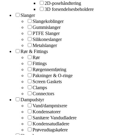
2D-posehåndtering
3D forsendelsesbeholdere
Slanger
Slangekoblinger
Gummislanger
PTFE Slanger
Silikoneslanger
Metalslanger
Rør & Fittings
Rør
Fittings
Rørgennemføring
Pakninger & O-ringe
Screen Gaskets
Clamps
Connectors
Dampudstyr
Vand/dampmixere
Kondensatorer
Sanitære Vandudladere
Kondensatudladere
Prøveudtagskølere