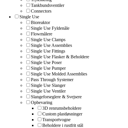
Tankbundsventiler
Connectors
Single Use
Bioreaktor
Single Use Fyldenåle
Flowmålere
Single Use Clamps
Single Use Assemblies
Single Use Fittings
Single Use Flasker & Beholdere
Single Use Poser
Single Use Pumper
Single Use Molded Assemblies
Pass Through Systemer
Single Use Slanger
Single Use Ventiler
Slangeforseglere & Svejsere
Opbevaring
3D renrumsbeholdere
Custom plastløsninger
Transportvogne
Beholdere i rustfrit stål