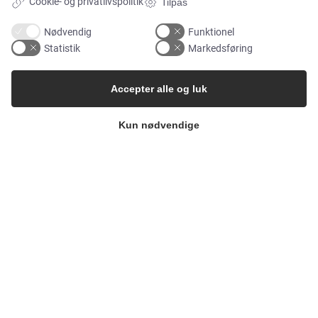
Cookie- og privatlivspolitik
Tilpas
Nødvendig
Funktionel
Statistik
Markedsføring
Accepter alle og luk
Kun nødvendige
Copyright 2026
Alflow Scandinavia A/S
CVR: 28120826
Industrivej Vest 36, 6600 Vejen
Tlf.:
+45 7696 2130
Email:
alflow@alflow.dk
Cookiepolitik og privatlivspolitik
Cookie-indstillinger