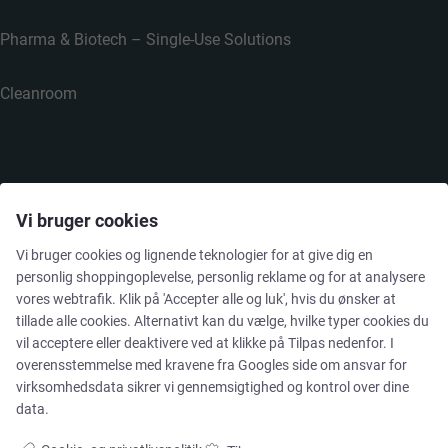
Pharma & Biotech – Single-Use Solutions
Cleanroom
VIRKSOMHEDEN
Vi bruger cookies
Vi bruger cookies og lignende teknologier for at give dig en
Kontakt
personlig shoppingoplevelse, personlig reklame og for at analysere
vores webtrafik. Klik på 'Accepter alle og luk', hvis du ønsker at
tillade alle cookies. Alternativt kan du vælge, hvilke typer cookies du
Nyhedsbrev
vil acceptere eller deaktivere ved at klikke på Tilpas nedenfor. I
overensstemmelse med kravene fra
Googles side om ansvar for
Presse
virksomhedsdata
sikrer vi gennemsigtighed og kontrol over dine
data.
Whisteblower Portal