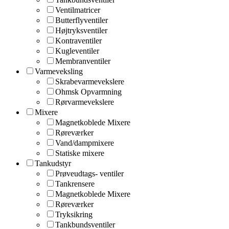
Ventilmatricer
Butterflyventiler
Højtryksventiler
Kontraventiler
Kugleventiler
Membranventiler
Varmeveksling
Skrabevarmevekslere
Ohmsk Opvarmning
Rørvarmevekslere
Mixere
Magnetkoblede Mixere
Røreværker
Vand/dampmixere
Statiske mixere
Tankudstyr
Prøveudtags- ventiler
Tankrensere
Magnetkoblede Mixere
Røreværker
Tryksikring
Tankbundsventiler