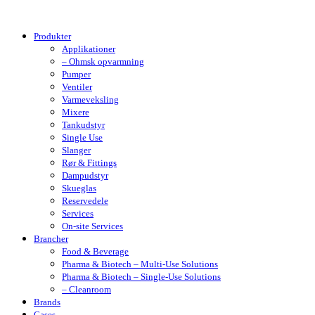
Produkter
Applikationer
– Ohmsk opvarmning
Pumper
Ventiler
Varmeveksling
Mixere
Tankudstyr
Single Use
Slanger
Rør & Fittings
Dampudstyr
Skueglas
Reservedele
Services
On-site Services
Brancher
Food & Beverage
Pharma & Biotech – Multi-Use Solutions
Pharma & Biotech – Single-Use Solutions
– Cleanroom
Brands
Cases