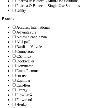
Pharma & Biotech - Multi-Use Solutions
Pharma & Biotech - Single-Use Solutions
Utility
Brands
Accutest International
AdvantaPure
Alflow Scandinavia
ALLpaQ
Bardiani Valvole
Connectors
CSF Inox
Dockweiler
Dominator
EmmePiemme
em-tec
Equilibar
Euroflon
Exergy
FlowLinX
Flowtrend
Henkel