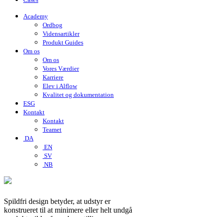
Academy
Ordbog
Vidensartikler
Produkt Guides
Om os
Om os
Vores Værdier
Karriere
Elev i Alflow
Kvalitet og dokumentation
ESG
Kontakt
Kontakt
Teamet
DA
EN
SV
NB
Spildfri design betyder, at udstyr er
konstrueret til at minimere eller helt undgå