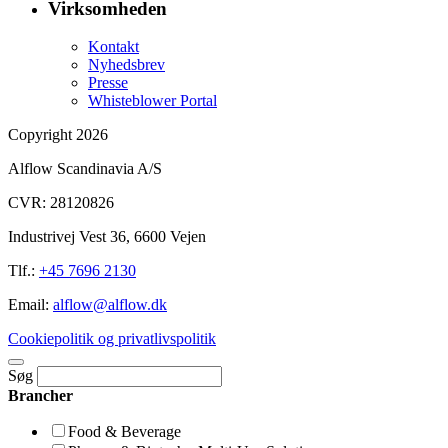
Virksomheden
Kontakt
Nyhedsbrev
Presse
Whisteblower Portal
Copyright 2026
Alflow Scandinavia A/S
CVR: 28120826
Industrivej Vest 36, 6600 Vejen
Tlf.:
+45 7696 2130
Email:
alflow@alflow.dk
Cookiepolitik og privatlivspolitik
Søg
Brancher
Food & Beverage