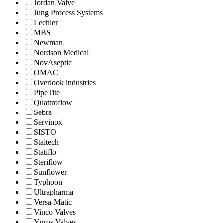
Jordan Valve
Jung Process Systems
Lechler
MBS
Newman
Nordson Medical
NovAseptic
OMAC
Overlook industries
PipeTite
Quattroflow
Sebra
Servinox
SISTO
Staitech
Statiflo
Steriflow
Sunflower
Typhoon
Ultrapharma
Versa-Matic
Vinco Valves
Ygros Valves