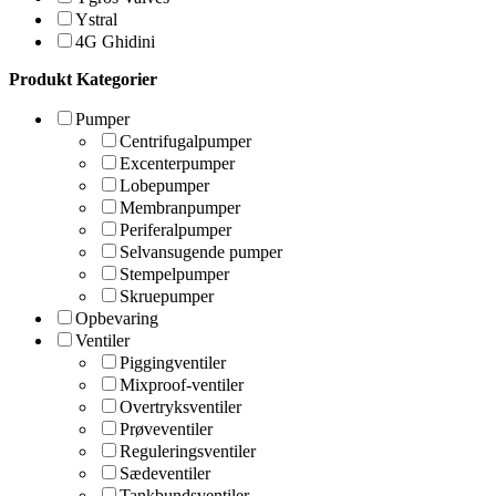
Ystral
4G Ghidini
Produkt Kategorier
Pumper
Centrifugalpumper
Excenterpumper
Lobepumper
Membranpumper
Periferalpumper
Selvansugende pumper
Stempelpumper
Skruepumper
Opbevaring
Ventiler
Piggingventiler
Mixproof-ventiler
Overtryksventiler
Prøveventiler
Reguleringsventiler
Sædeventiler
Tankbundsventiler