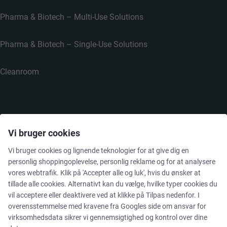
Pharma & Biotech – Multi-Use Solutions
Pharma & Biotech – Single-Use Solutions
Cleanroom
VIRKSOMHEDEN
Vi bruger cookies
Vi bruger cookies og lignende teknologier for at give dig en
personlig shoppingoplevelse, personlig reklame og for at analysere
Kontakt
vores webtrafik. Klik på 'Accepter alle og luk', hvis du ønsker at
tillade alle cookies. Alternativt kan du vælge, hvilke typer cookies du
Nyhedsbrev
vil acceptere eller deaktivere ved at klikke på Tilpas nedenfor. I
overensstemmelse med kravene fra
Googles side om ansvar for
Presse
virksomhedsdata
sikrer vi gennemsigtighed og kontrol over dine