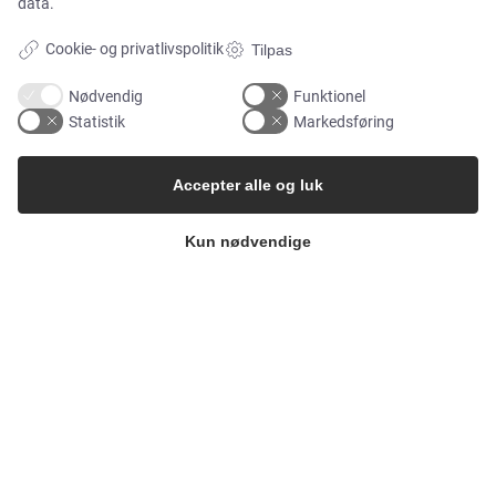
data.
Whisteblower Portal
Cookie- og privatlivspolitik
Tilpas
Nødvendig
Funktionel
Statistik
Markedsføring
Accepter alle og luk
Kun nødvendige
Copyright 2026
Alflow Scandinavia A/S
CVR: 28120826
Industrivej Vest 36, 6600 Vejen
Tlf.:
+45 7696 2130
Email:
alflow@alflow.dk
Cookiepolitik og privatlivspolitik