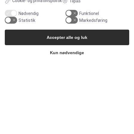
Cookie- og privatlivspolitik
Tilpas
Nødvendig
Funktionel
Statistik
Markedsføring
Accepter alle og luk
Kun nødvendige
Copyright 2026
Alflow Scandinavia A/S
CVR: 28120826
Industrivej Vest 36, 6600 Vejen
Tlf.:
+45 7696 2130
Email:
alflow@alflow.dk
Cookiepolitik og privatlivspolitik
Cookie-indstillinger