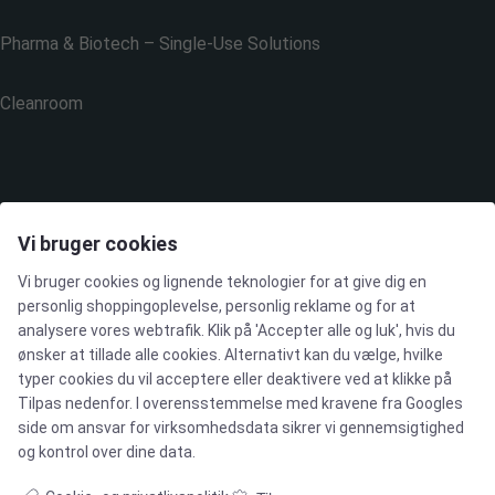
Pharma & Biotech – Single-Use Solutions
Cleanroom
VIRKSOMHEDEN
Vi bruger cookies
Vi bruger cookies og lignende teknologier for at give dig en
Kontakt
personlig shoppingoplevelse, personlig reklame og for at
analysere vores webtrafik. Klik på 'Accepter alle og luk', hvis du
ønsker at tillade alle cookies. Alternativt kan du vælge, hvilke
Nyhedsbrev
typer cookies du vil acceptere eller deaktivere ved at klikke på
Tilpas nedenfor. I overensstemmelse med kravene fra
Googles
Presse
side om ansvar for virksomhedsdata
sikrer vi gennemsigtighed
og kontrol over dine data.
Whisteblower Portal