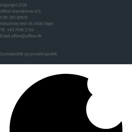
Copyright 2026
Alflow Scandinavia A/S
CVR: 28120826
Industrivej Vest 36, 6600 Vejen
Tlf.:
+45 7696 2130
Email:
alflow@alflow.dk
Cookiepolitik og privatlivspolitik