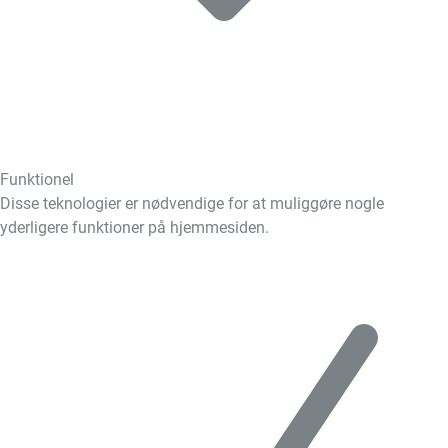
Funktionel
Disse teknologier er nødvendige for at muliggøre nogle
yderligere funktioner på hjemmesiden.
Skift
cookies
til
Funktionel