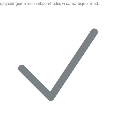
oplysningerne med virksomheder, vi samarbejder med.
Skift
cookies
til
Markedsføring