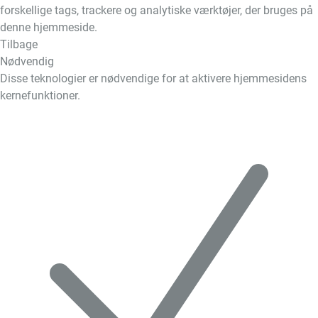
forskellige tags, trackere og analytiske værktøjer, der bruges på
denne hjemmeside.
Tilbage
Nødvendig
Disse teknologier er nødvendige for at aktivere hjemmesidens
kernefunktioner.
Skift
cookies
til
Nødvendig