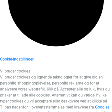
Cookie-indstillinger
Vi bruger cookies
Vi bruger cookies og lignende teknologier for at give dig en
personlig shoppingoplevelse, personlig reklame og for at
analysere vores webtrafik. Klik på 'Accepter alle og luk', hvis du
ønsker at tillade alle cookies. Alternativt kan du vælge, hvilke
typer cookies du vil acceptere eller deaktivere ved at klikke på
Tilpas nedenfor. I overensstemmelse med kravene fra
Googles