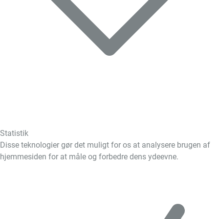
Statistik
Disse teknologier gør det muligt for os at analysere brugen af
hjemmesiden for at måle og forbedre dens ydeevne.
Skift
cookies
til
Statistik