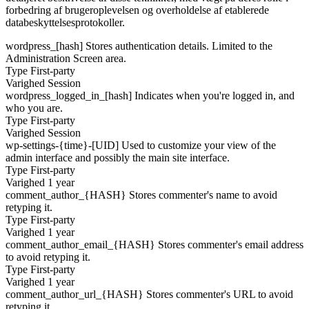
forbedring af brugeroplevelsen og overholdelse af etablerede
databeskyttelsesprotokoller.
wordpress_[hash]
Stores authentication details. Limited to the
Administration Screen area.
Type
First-party
Varighed
Session
wordpress_logged_in_[hash]
Indicates when you're logged in, and
who you are.
Type
First-party
Varighed
Session
wp-settings-{time}-[UID]
Used to customize your view of the
admin interface and possibly the main site interface.
Type
First-party
Varighed
1 year
comment_author_{HASH}
Stores commenter's name to avoid
retyping it.
Type
First-party
Varighed
1 year
comment_author_email_{HASH}
Stores commenter's email address
to avoid retyping it.
Type
First-party
Varighed
1 year
comment_author_url_{HASH}
Stores commenter's URL to avoid
retyping it.