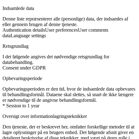
Indsamlede data
Denne liste repræsenterer alle (personlige) data, der indsamles af
eller gennem brugen af denne tjeneste.
Authentication details
User preferences
User comments
data
Language settings
Retsgrundlag
I det følgende angives det nødvendige retsgrundlag for
databehandling.
Consent under GDPR
Opbevaringsperiode
Opbevaringsperioden er den tid, hvor de indsamlede data opbevares
til behandlingsformål. Dataene skal slettes, så snart de ikke længere
er nødvendige til de angivne behandlingsformål.
* Session to 1 year
Oversigt over informationlagringsteknikker
Den tjeneste, der er beskrevet her, omfatter forskellige metoder til at
lagre oplysninger på en brugers enhed. Det følgende afsnit giver en
detaljeret beskrivelse af disse teknikker, med vægt på deres rolle i