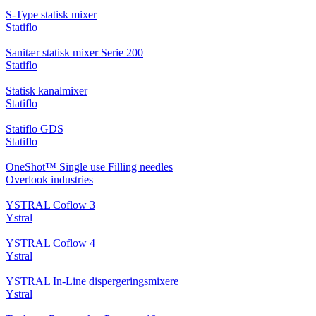
S-Type statisk mixer
Statiflo
Sanitær statisk mixer Serie 200
Statiflo
Statisk kanalmixer
Statiflo
Statiflo GDS
Statiflo
OneShot™ Single use Filling needles
Overlook industries
YSTRAL Coflow 3
Ystral
YSTRAL Coflow 4
Ystral
YSTRAL In-Line dispergeringsmixere ‍‍
Ystral