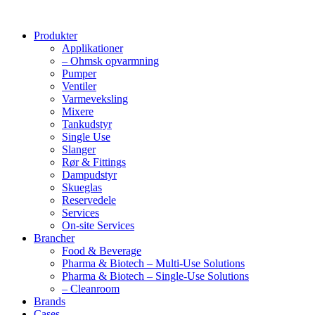
Produkter
Applikationer
– Ohmsk opvarmning
Pumper
Ventiler
Varmeveksling
Mixere
Tankudstyr
Single Use
Slanger
Rør & Fittings
Dampudstyr
Skueglas
Reservedele
Services
On-site Services
Brancher
Food & Beverage
Pharma & Biotech – Multi-Use Solutions
Pharma & Biotech – Single-Use Solutions
– Cleanroom
Brands
Cases