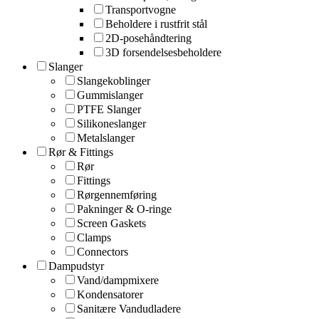
Transportvogne
Beholdere i rustfrit stål
2D-posehåndtering
3D forsendelsesbeholdere
Slanger
Slangekoblinger
Gummislanger
PTFE Slanger
Silikoneslanger
Metalslanger
Rør & Fittings
Rør
Fittings
Rørgennemføring
Pakninger & O-ringe
Screen Gaskets
Clamps
Connectors
Dampudstyr
Vand/dampmixere
Kondensatorer
Sanitære Vandudladere