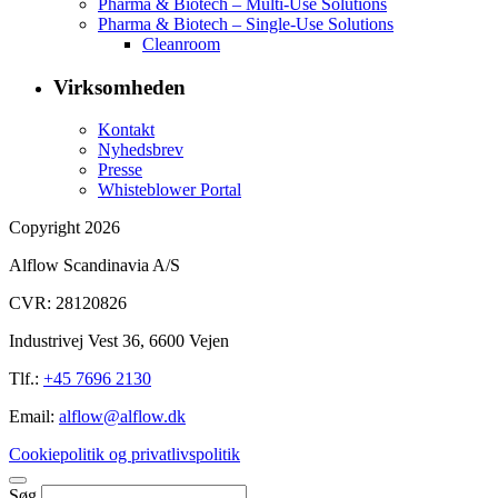
Pharma & Biotech – Multi-Use Solutions
Pharma & Biotech – Single-Use Solutions
Cleanroom
Virksomheden
Kontakt
Nyhedsbrev
Presse
Whisteblower Portal
Copyright 2026
Alflow Scandinavia A/S
CVR: 28120826
Industrivej Vest 36, 6600 Vejen
Tlf.:
+45 7696 2130
Email:
alflow@alflow.dk
Cookiepolitik og privatlivspolitik
Søg