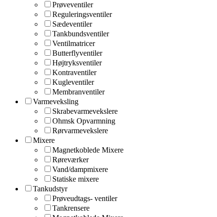
Prøveventiler
Reguleringsventiler
Sædeventiler
Tankbundsventiler
Ventilmatricer
Butterflyventiler
Højtryksventiler
Kontraventiler
Kugleventiler
Membranventiler
Varmeveksling
Skrabevarmevekslere
Ohmsk Opvarmning
Rørvarmevekslere
Mixere
Magnetkoblede Mixere
Røreværker
Vand/dampmixere
Statiske mixere
Tankudstyr
Prøveudtags- ventiler
Tankrensere