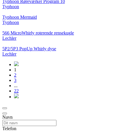
Typhoon Røreværker Program 10
Typhoon
Typhoon Mermaid
Typhoon
566 MicroWhirly roterende rensekugle
Lechler
5P2/5P3 PopUp Whirly dyse
Lechler
1
2
3
...
22
Navn
Telefon