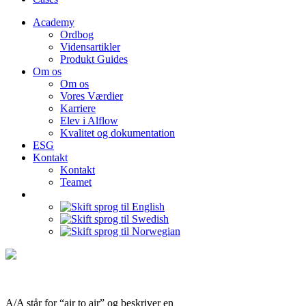
Academy
Ordbog
Vidensartikler
Produkt Guides
Om os
Om os
Vores Værdier
Karriere
Elev i Alflow
Kvalitet og dokumentation
ESG
Kontakt
Kontakt
Teamet
A/A står for “air to air” og beskriver en