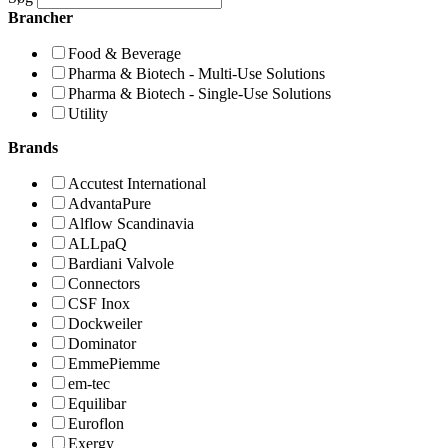
Brancher
Food & Beverage
Pharma & Biotech - Multi-Use Solutions
Pharma & Biotech - Single-Use Solutions
Utility
Brands
Accutest International
AdvantaPure
Alflow Scandinavia
ALLpaQ
Bardiani Valvole
Connectors
CSF Inox
Dockweiler
Dominator
EmmePiemme
em-tec
Equilibar
Euroflon
Exergy