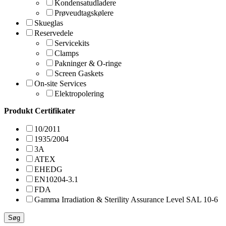
Kondensatudladere
Prøveudtagskølere
Skueglas
Reservedele
Servicekits
Clamps
Pakninger & O-ringe
Screen Gaskets
On-site Services
Elektropolering
Produkt Certifikater
10/2011
1935/2004
3A
ATEX
EHEDG
EN10204-3.1
FDA
Gamma Irradiation & Sterility Assurance Level SAL 10-6
Søg