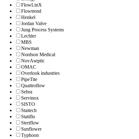
FlowLinX
Flowtrend
Henkel
Jordan Valve
Jung Process Systems
Lechler
MBS
Newman
Nordson Medical
NovAseptic
OMAC
Overlook industries
PipeTite
Quattroflow
Sebra
Servinox
SISTO
Staitech
Statiflo
Steriflow
Sunflower
Typhoon