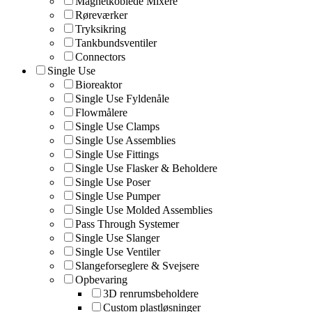
Magnetkoblede Mixere
Røreværker
Tryksikring
Tankbundsventiler
Connectors
Single Use
Bioreaktor
Single Use Fyldenåle
Flowmålere
Single Use Clamps
Single Use Assemblies
Single Use Fittings
Single Use Flasker & Beholdere
Single Use Poser
Single Use Pumper
Single Use Molded Assemblies
Pass Through Systemer
Single Use Slanger
Single Use Ventiler
Slangeforseglere & Svejsere
Opbevaring
3D renrumsbeholdere
Custom plastløsninger