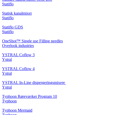
Statiflo
Statisk kanalmixer
Statiflo
Statiflo GDS
Statiflo
OneShot™ Single use Filling needles
Overlook industries
YSTRAL Coflow 3
Ystral
YSTRAL Coflow 4
Ystral
YSTRAL In-Line dispergeringsmixere ‍‍
Ystral
Typhoon Røreværker Program 10
Typhoon
Typhoon Mermaid
Typhoon