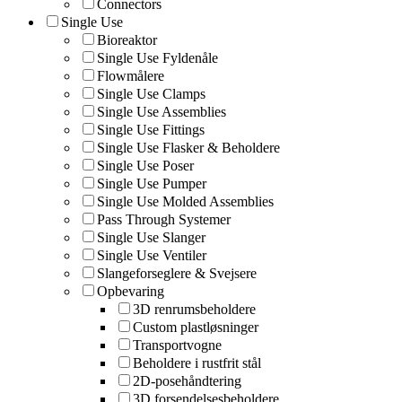
Connectors
Single Use
Bioreaktor
Single Use Fyldenåle
Flowmålere
Single Use Clamps
Single Use Assemblies
Single Use Fittings
Single Use Flasker & Beholdere
Single Use Poser
Single Use Pumper
Single Use Molded Assemblies
Pass Through Systemer
Single Use Slanger
Single Use Ventiler
Slangeforseglere & Svejsere
Opbevaring
3D renrumsbeholdere
Custom plastløsninger
Transportvogne
Beholdere i rustfrit stål
2D-posehåndtering
3D forsendelsesbeholdere