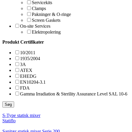
Servicekits
Clamps
Pakninger & O-ringe
Screen Gaskets
On-site Services
Elektropolering
Produkt Certifikater
10/2011
1935/2004
3A
ATEX
EHEDG
EN10204-3.1
FDA
Gamma Irradiation & Sterility Assurance Level SAL 10-6
Søg
S-Type statisk mixer
Statiflo
Sanitær statisk mixer Serie 200