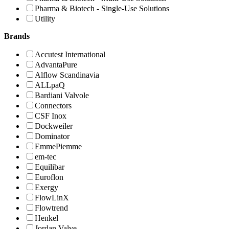
Pharma & Biotech - Single-Use Solutions
Utility
Brands
Accutest International
AdvantaPure
Alflow Scandinavia
ALLpaQ
Bardiani Valvole
Connectors
CSF Inox
Dockweiler
Dominator
EmmePiemme
em-tec
Equilibar
Euroflon
Exergy
FlowLinX
Flowtrend
Henkel
Jordan Valve