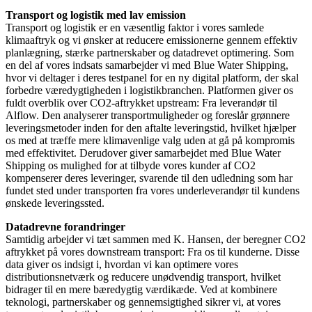
Transport og logistik med lav emission
Transport og logistik er en væsentlig faktor i vores samlede
klimaaftryk og vi ønsker at reducere emissionerne gennem effektiv
planlægning, stærke partnerskaber og datadrevet optimering. Som
en del af vores indsats samarbejder vi med Blue Water Shipping,
hvor vi deltager i deres testpanel for en ny digital platform, der skal
forbedre væredygtigheden i logistikbranchen. Platformen giver os
fuldt overblik over CO2-aftrykket upstream: Fra leverandør til
Alflow. Den analyserer transportmuligheder og foreslår grønnere
leveringsmetoder inden for den aftalte leveringstid, hvilket hjælper
os med at træffe mere klimavenlige valg uden at gå på kompromis
med effektivitet. Derudover giver samarbejdet med Blue Water
Shipping os mulighed for at tilbyde vores kunder af CO2
kompenserer deres leveringer, svarende til den udledning som har
fundet sted under transporten fra vores underleverandør til kundens
ønskede leveringssted.
Datadrevne forandringer
Samtidig arbejder vi tæt sammen med K. Hansen, der beregner CO2
aftrykket på vores downstream transport: Fra os til kunderne. Disse
data giver os indsigt i, hvordan vi kan optimere vores
distributionsnetværk og reducere unødvendig transport, hvilket
bidrager til en mere bæredygtig værdikæde. Ved at kombinere
teknologi, partnerskaber og gennemsigtighed sikrer vi, at vores