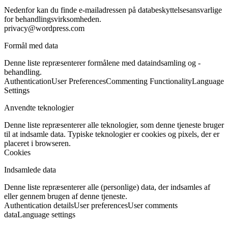
Nedenfor kan du finde e-mailadressen på databeskyttelsesansvarlige
for behandlingsvirksomheden.
privacy@wordpress.com
Formål med data
Denne liste repræsenterer formålene med dataindsamling og -
behandling.
Authentication
User Preferences
Commenting Functionality
Language
Settings
Anvendte teknologier
Denne liste repræsenterer alle teknologier, som denne tjeneste bruger
til at indsamle data. Typiske teknologier er cookies og pixels, der er
placeret i browseren.
Cookies
Indsamlede data
Denne liste repræsenterer alle (personlige) data, der indsamles af
eller gennem brugen af denne tjeneste.
Authentication details
User preferences
User comments
data
Language settings