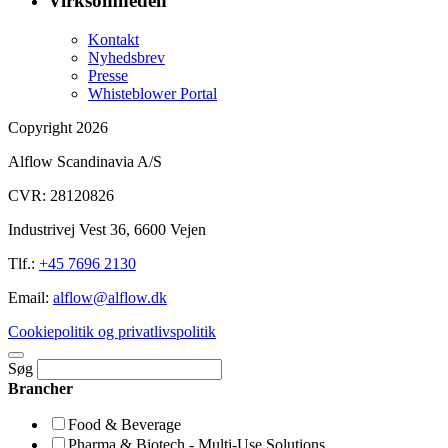
Virksomheden
Kontakt
Nyhedsbrev
Presse
Whisteblower Portal
Copyright 2026
Alflow Scandinavia A/S
CVR: 28120826
Industrivej Vest 36, 6600 Vejen
Tlf.:
+45 7696 2130
Email:
alflow@alflow.dk
Cookiepolitik og privatlivspolitik
Søg
Brancher
Food & Beverage
Pharma & Biotech - Multi-Use Solutions