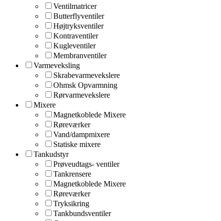
Ventilmatricer
Butterflyventiler
Højtryksventiler
Kontraventiler
Kugleventiler
Membranventiler
Varmeveksling
Skrabevarmevekslere
Ohmsk Opvarmning
Rørvarmevekslere
Mixere
Magnetkoblede Mixere
Røreværker
Vand/dampmixere
Statiske mixere
Tankudstyr
Prøveudtags- ventiler
Tankrensere
Magnetkoblede Mixere
Røreværker
Tryksikring
Tankbundsventiler