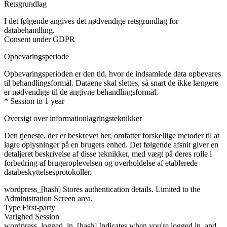
Retsgrundlag
I det følgende angives det nødvendige retsgrundlag for
databehandling.
Consent under GDPR
Opbevaringsperiode
Opbevaringsperioden er den tid, hvor de indsamlede data opbevares
til behandlingsformål. Dataene skal slettes, så snart de ikke længere
er nødvendige til de angivne behandlingsformål.
* Session to 1 year
Oversigt over informationlagringsteknikker
Den tjeneste, der er beskrevet her, omfatter forskellige metoder til at
lagre oplysninger på en brugers enhed. Det følgende afsnit giver en
detaljeret beskrivelse af disse teknikker, med vægt på deres rolle i
forbedring af brugeroplevelsen og overholdelse af etablerede
databeskyttelsesprotokoller.
wordpress_[hash]
Stores authentication details. Limited to the
Administration Screen area.
Type
First-party
Varighed
Session
wordpress_logged_in_[hash]
Indicates when you're logged in, and