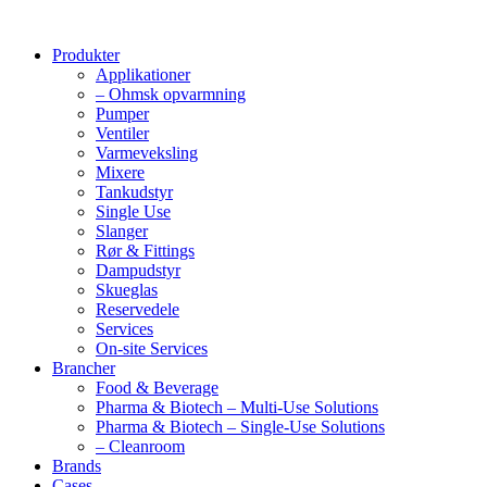
Produkter
Applikationer
– Ohmsk opvarmning
Pumper
Ventiler
Varmeveksling
Mixere
Tankudstyr
Single Use
Slanger
Rør & Fittings
Dampudstyr
Skueglas
Reservedele
Services
On-site Services
Brancher
Food & Beverage
Pharma & Biotech – Multi-Use Solutions
Pharma & Biotech – Single-Use Solutions
– Cleanroom
Brands
Cases