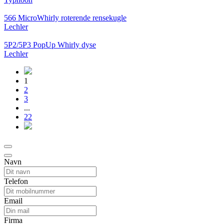
566 MicroWhirly roterende rensekugle
Lechler
5P2/5P3 PopUp Whirly dyse
Lechler
1
2
3
...
22
Navn
Telefon
Email
Firma