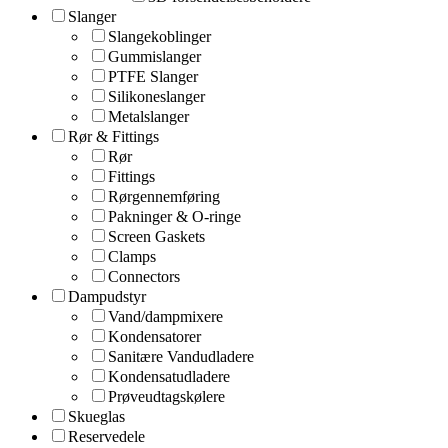
Slanger
Slangekoblinger
Gummislanger
PTFE Slanger
Silikoneslanger
Metalslanger
Rør & Fittings
Rør
Fittings
Rørgennemføring
Pakninger & O-ringe
Screen Gaskets
Clamps
Connectors
Dampudstyr
Vand/dampmixere
Kondensatorer
Sanitære Vandudladere
Kondensatudladere
Prøveudtagskølere
Skueglas
Reservedele