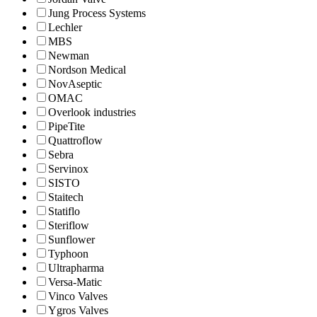
Jung Process Systems
Lechler
MBS
Newman
Nordson Medical
NovAseptic
OMAC
Overlook industries
PipeTite
Quattroflow
Sebra
Servinox
SISTO
Staitech
Statiflo
Steriflow
Sunflower
Typhoon
Ultrapharma
Versa-Matic
Vinco Valves
Ygros Valves