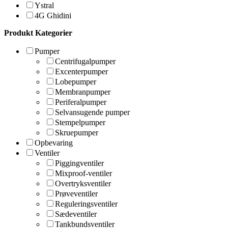
Ystral
4G Ghidini
Produkt Kategorier
Pumper
Centrifugalpumper
Excenterpumper
Lobepumper
Membranpumper
Periferalpumper
Selvansugende pumper
Stempelpumper
Skruepumper
Opbevaring
Ventiler
Piggingventiler
Mixproof-ventiler
Overtryksventiler
Prøveventiler
Reguleringsventiler
Sædeventiler
Tankbundsventiler