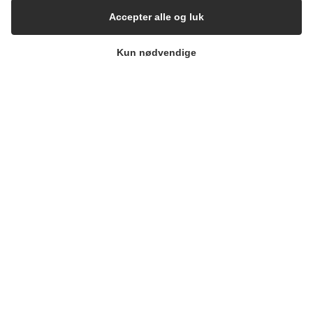
Kontakt
Accepter alle og luk
Nyhedsbrev
Kun nødvendige
Presse
Whisteblower Portal
Copyright 2026
Alflow Scandinavia A/S