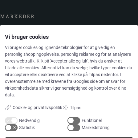
MARKEDER
Vi bruger cookies
Food & Beverage
Vi bruger cookies og lignende teknologier for at give dig en
Pharma & Biotech – Multi-Use Solutions
personlig shoppingoplevelse, personlig reklame og for at analysere
vores webtrafik. Klik på 'Accepter alle og luk', hvis du ønsker at
tillade alle cookies. Alternativt kan du vælge, hvilke typer cookies du
Pharma & Biotech – Single-Use Solutions
vil acceptere eller deaktivere ved at klikke på Tilpas nedenfor. I
overensstemmelse med kravene fra
Googles side om ansvar for
Cleanroom
virksomhedsdata
sikrer vi gennemsigtighed og kontrol over dine
data.
Cookie- og privatlivspolitik
Tilpas
Nødvendig
Funktionel
VIRKSOMHEDEN
Statistik
Markedsføring