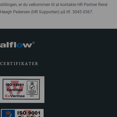
stillingen, er du velkommen til at kontakte HR Partner René
Høegh Pedersen (HR Supporten) på tlf. 3045 0367.
CERTIFIKATER