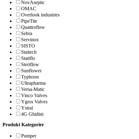
NovAseptic
OMAC
Overlook industries
PipeTite
Quattroflow
Sebra
Servinox
SISTO
Staitech
Statiflo
Steriflow
Sunflower
Typhoon
Ultrapharma
Versa-Matic
Vinco Valves
Ygros Valves
Ystral
4G Ghidini
Produkt Kategorier
Pumper