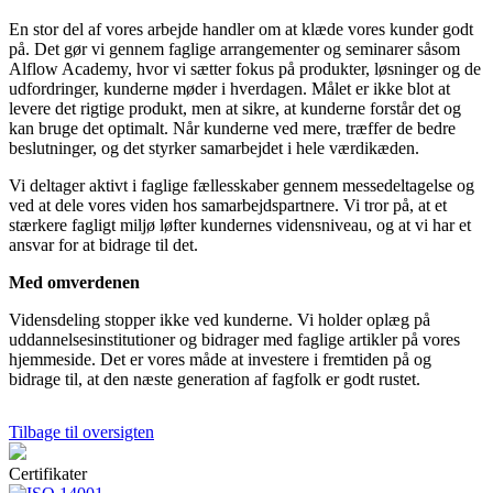
En stor del af vores arbejde handler om at klæde vores kunder godt
på. Det gør vi gennem faglige arrangementer og seminarer såsom
Alflow Academy, hvor vi sætter fokus på produkter, løsninger og de
udfordringer, kunderne møder i hverdagen. Målet er ikke blot at
levere det rigtige produkt, men at sikre, at kunderne forstår det og
kan bruge det optimalt. Når kunderne ved mere, træffer de bedre
beslutninger, og det styrker samarbejdet i hele værdikæden.
Vi deltager aktivt i faglige fællesskaber gennem messedeltagelse og
ved at dele vores viden hos samarbejdspartnere. Vi tror på, at et
stærkere fagligt miljø løfter kundernes vidensniveau, og at vi har et
ansvar for at bidrage til det.
Med omverdenen
Vidensdeling stopper ikke ved kunderne. Vi holder oplæg på
uddannelsesinstitutioner og bidrager med faglige artikler på vores
hjemmeside. Det er vores måde at investere i fremtiden på og
bidrage til, at den næste generation af fagfolk er godt rustet.
Tilbage til oversigten
Certifikater