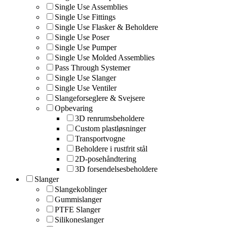
Single Use Assemblies
Single Use Fittings
Single Use Flasker & Beholdere
Single Use Poser
Single Use Pumper
Single Use Molded Assemblies
Pass Through Systemer
Single Use Slanger
Single Use Ventiler
Slangeforseglere & Svejsere
Opbevaring
3D renrumsbeholdere
Custom plastløsninger
Transportvogne
Beholdere i rustfrit stål
2D-posehåndtering
3D forsendelsesbeholdere
Slanger
Slangekoblinger
Gummislanger
PTFE Slanger
Silikoneslanger