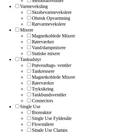
Membranventiler
Varmeveksling
Skrabevarmevekslere
Ohmsk Opvarmning
Rørvarmevekslere
Mixere
Magnetkoblede Mixere
Røreværker
Vand/dampmixere
Statiske mixere
Tankudstyr
Prøveudtags- ventiler
Tankrensere
Magnetkoblede Mixere
Røreværker
Tryksikring
Tankbundsventiler
Connectors
Single Use
Bioreaktor
Single Use Fyldenåle
Flowmålere
Single Use Clamps