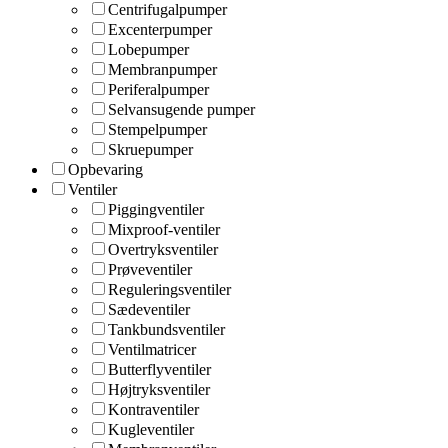
Centrifugalpumper
Excenterpumper
Lobepumper
Membranpumper
Periferalpumper
Selvansugende pumper
Stempelpumper
Skruepumper
Opbevaring
Ventiler
Piggingventiler
Mixproof-ventiler
Overtryksventiler
Prøveventiler
Reguleringsventiler
Sædeventiler
Tankbundsventiler
Ventilmatricer
Butterflyventiler
Højtryksventiler
Kontraventiler
Kugleventiler