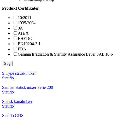
Produkt Certifikater
10/2011
1935/2004
3A
ATEX
EHEDG
EN10204-3.1
FDA
Gamma Irradiation & Sterility Assurance Level SAL 10-6
Søg
S-Type statisk mixer
Statiflo
Sanitær statisk mixer Serie 200
Statiflo
Statisk kanalmixer
Statiflo
Statiflo GDS