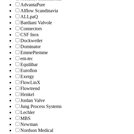
AdvantaPure
Alflow Scandinavia
ALLpaQ
Bardiani Valvole
Connectors
CSF Inox
Dockweiler
Dominator
EmmePiemme
em-tec
Equilibar
Euroflon
Exergy
FlowLinX
Flowtrend
Henkel
Jordan Valve
Jung Process Systems
Lechler
MBS
Newman
Nordson Medical