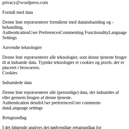
privacy@wordpress.com
Formål med data
Denne liste repræsenterer formålene med dataindsamling og -
behandling.
Authentication
User Preferences
Commenting Functionality
Language
Settings
Anvendte teknologier
Denne liste repræsenterer alle teknologier, som denne tjeneste bruger
til at indsamle data. Typiske teknologier er cookies og pixels, der er
placeret i browseren.
Cookies
Indsamlede data
Denne liste repræsenterer alle (personlige) data, der indsamles af
eller gennem brugen af denne tjeneste.
Authentication details
User preferences
User comments
data
Language settings
Retsgrundlag
I det følgende angives det nødvendige retsgrundlag for