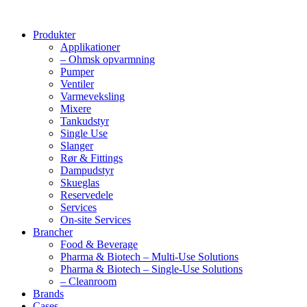
Produkter
Applikationer
– Ohmsk opvarmning
Pumper
Ventiler
Varmeveksling
Mixere
Tankudstyr
Single Use
Slanger
Rør & Fittings
Dampudstyr
Skueglas
Reservedele
Services
On-site Services
Brancher
Food & Beverage
Pharma & Biotech – Multi-Use Solutions
Pharma & Biotech – Single-Use Solutions
– Cleanroom
Brands
Cases