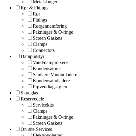
Metalslanger
Rør & Fittings
Rør
Fittings
Rørgennemføring
Pakninger & O-ringe
Screen Gaskets
Clamps
Connectors
Dampudstyr
Vand/dampmixere
Kondensatorer
Sanitære Vandudladere
Kondensatudladere
Prøveudtagskølere
Skueglas
Reservedele
Servicekits
Clamps
Pakninger & O-ringe
Screen Gaskets
On-site Services
Elektropolering