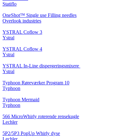
Statiflo
OneShot™ Single use Filling needles
Overlook industries
YSTRAL Coflow 3
Ystral
YSTRAL Coflow 4
Ystral
YSTRAL In-Line dispergeringsmixere ‍‍
Ystral
Typhoon Røreværker Program 10
Typhoon
Typhoon Mermaid
Typhoon
566 MicroWhirly roterende rensekugle
Lechler
5P2/5P3 PopUp Whirly dyse
Lechler