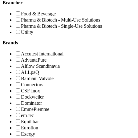
Brancher
Food & Beverage
Pharma & Biotech - Multi-Use Solutions
Pharma & Biotech - Single-Use Solutions
Utility
Brands
Accutest International
AdvantaPure
Alflow Scandinavia
ALLpaQ
Bardiani Valvole
Connectors
CSF Inox
Dockweiler
Dominator
EmmePiemme
em-tec
Equilibar
Euroflon
Exergy