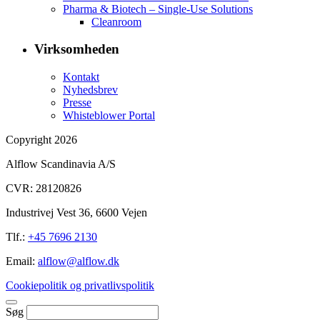
Pharma & Biotech – Single-Use Solutions
Cleanroom
Virksomheden
Kontakt
Nyhedsbrev
Presse
Whisteblower Portal
Copyright 2026
Alflow Scandinavia A/S
CVR: 28120826
Industrivej Vest 36, 6600 Vejen
Tlf.:
+45 7696 2130
Email:
alflow@alflow.dk
Cookiepolitik og privatlivspolitik
Søg