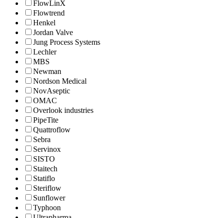
FlowLinX
Flowtrend
Henkel
Jordan Valve
Jung Process Systems
Lechler
MBS
Newman
Nordson Medical
NovAseptic
OMAC
Overlook industries
PipeTite
Quattroflow
Sebra
Servinox
SISTO
Staitech
Statiflo
Steriflow
Sunflower
Typhoon
Ultrapharma