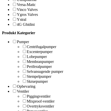
Versa-Matic
Vinco Valves
Ygros Valves
Ystral
4G Ghidini
Produkt Kategorier
Pumper
Centrifugalpumper
Excenterpumper
Lobepumper
Membranpumper
Periferalpumper
Selvansugende pumper
Stempelpumper
Skruepumper
Opbevaring
Ventiler
Piggingventiler
Mixproof-ventiler
Overtryksventiler