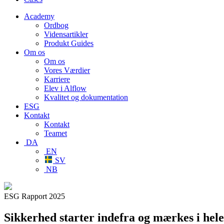
Academy
Ordbog
Vidensartikler
Produkt Guides
Om os
Om os
Vores Værdier
Karriere
Elev i Alflow
Kvalitet og dokumentation
ESG
Kontakt
Kontakt
Teamet
DA
EN
SV
NB
ESG Rapport 2025
Sikkerhed starter indefra og mærkes i hel