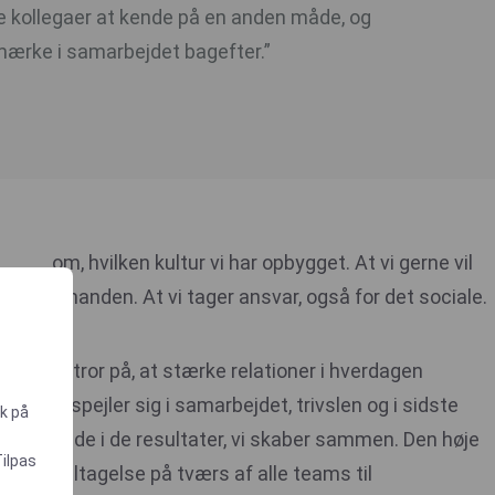
e kollegaer at kende på en anden måde, og
ærke i samarbejdet bagefter.”
om, hvilken kultur vi har opbygget. At vi gerne vil
hinanden. At vi tager ansvar, også for det sociale.
Vi tror på, at stærke relationer i hverdagen
afspejler sig i samarbejdet, trivslen og i sidste
ik på
ende i de resultater, vi skaber sammen. Den høje
Tilpas
deltagelse på tværs af alle teams til