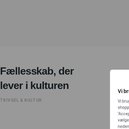
Fællesskab, der
lever i kulturen
Vi b
TRIVSEL & KULTUR
Vi bru
shoppi
'Accep
vælge,
neden