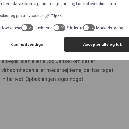
omhedsdata
sikrer vi gennemsigtighed og kontrol over dine data.
selv. En dag på gokartbanen, fordi nogen tog
initiativet og satte det i gang. Fælles for dem alle
okie- og privatlivspolitik
Tilpas
er, at folk møder op. Ikke fordi de skal, men fordi
Nødvendig
Funktionel
Statistik
Markedsføring
de har lyst.
Kun nødvendige
Accepter alle og luk
Det gælder uanset, om aktiviteten ligger i
arbejdstiden eller ej, og uanset om det er
virksomheden eller medarbejderne, der har taget
initiativet. Opbakningen siger noget