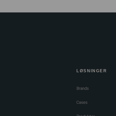
LØSNINGER
Brands
Cases