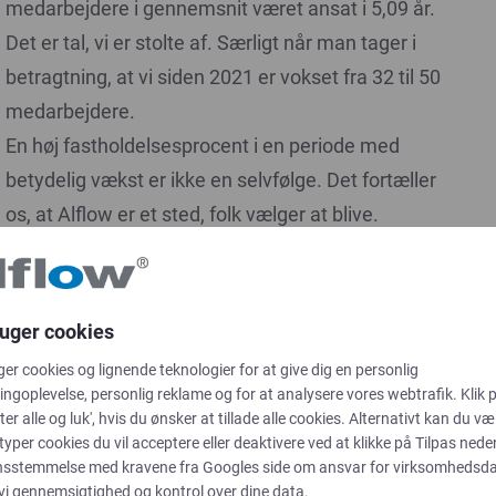
medarbejdere i gennemsnit været ansat i 5,09 år.
Det er tal, vi er stolte af. Særligt når man tager i
betragtning, at vi siden 2021 er vokset fra 32 til 50
medarbejdere.
En høj fastholdelsesprocent i en periode med
betydelig vækst er ikke en selvfølge. Det fortæller
os, at Alflow er et sted, folk vælger at blive.
Erfarne medarbejdere med stærke relationer
internt leverer bedre rådgivning
ruger cookies
ger cookies og lignende teknologier for at give dig en personlig
ngoplevelse, personlig reklame og for at analysere vores webtrafik. Klik 
For vores kunder betyder det, at de møder
ter alle og luk', hvis du ønsker at tillade alle cookies. Alternativt kan du væ
medarbejdere, der kender produkterne, industrien
 typer cookies du vil acceptere eller deaktivere ved at klikke på Tilpas neden
og dem. Erfarne medarbejdere med stærke
nsstemmelse med kravene fra
Googles side om ansvar for virksomhedsd
 vi gennemsigtighed og kontrol over dine data.