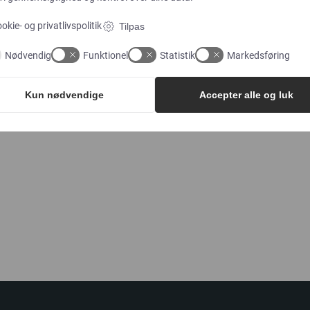
relationer internt leverer bedre rådgivning,
hurtigere svar og mere konsistent service.
okie- og privatlivspolitik
Tilpas
Fastholdelse er derfor ikke kun godt for os som
Nødvendig
Funktionel
Statistik
Markedsføring
arbejdsplads, det er også godt for dem, vi arbejder
for.
Kun nødvendige
Accepter alle og luk