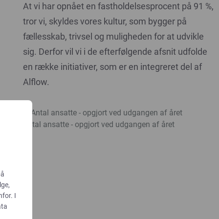
At vi har opnået en fastholdelsesprocent på 91 %,
tror vi, skyldes vores kultur, som bygger på
fællesskab, trivsel og muligheden for at udvikle
sig. Derfor vil vi i de efterfølgende afsnit udfolde
en række initiativer, som er en integreret del af
Alflow.
Antal ansatte - opgjort ved udgangen af året
på
lge,
for. I
ata