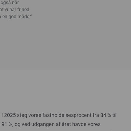
 også når
t vi har frihed
på en god måde.”
I 2025 steg vores fastholdelsesprocent fra 84 % til
91 %, og ved udgangen af året havde vores