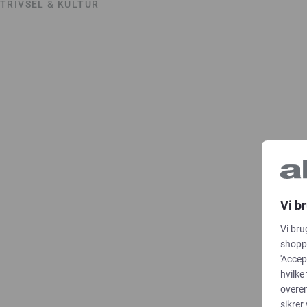
TRIVSEL & KULTUR
Vi b
Vi bru
shoppi
'Accep
hvilke
overe
sikrer