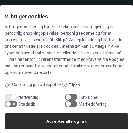
Pharma & Biotech – Single-Use Solutions
Vi bruger cookies
Cleanroom
Vi bruger cookies og lignende teknologier for at give dig en
personlig shoppingoplevelse, personlig reklame og for at
analysere vores webtrafik. Klik på 'Accepter alle og luk', hvis du
ønsker at tillade alle cookies. Alternativt kan du vælge, hvilke
typer cookies du vil acceptere eller deaktivere ved at klikke på
Tilpas nedenfor. I overensstemmelse med kravene fra
Googles
VIRKSOMHEDEN
side om ansvar for virksomhedsdata
sikrer vi gennemsigtighed
og kontrol over dine data.
Kontakt
Cookie- og privatlivspolitik
Tilpas
Nyhedsbrev
Nødvendig
Funktionel
Statistik
Markedsføring
Presse
Accepter alle og luk
Whisteblower Portal