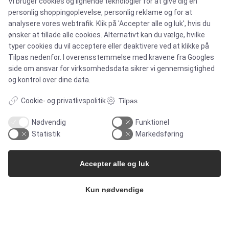
Vi bruger cookies og lignende teknologier for at give dig en
personlig shoppingoplevelse, personlig reklame og for at
Nyhedsbrev
analysere vores webtrafik. Klik på 'Accepter alle og luk', hvis du
ønsker at tillade alle cookies. Alternativt kan du vælge, hvilke
typer cookies du vil acceptere eller deaktivere ved at klikke på
Presse
Tilpas nedenfor. I overensstemmelse med kravene fra
Googles
side om ansvar for virksomhedsdata
sikrer vi gennemsigtighed
Whisteblower Portal
og kontrol over dine data.
Cookie- og privatlivspolitik
Tilpas
Nødvendig
Funktionel
Statistik
Markedsføring
Accepter alle og luk
Kun nødvendige
Copyright 2026
Alflow Scandinavia A/S
CVR: 28120826
Industrivej Vest 36, 6600 Vejen