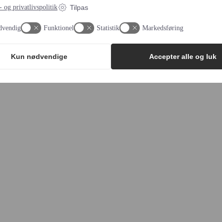
 og privatlivspolitik
Tilpas
dvendig
Funktionel
Statistik
Markedsføring
Kun nødvendige
Accepter alle og luk