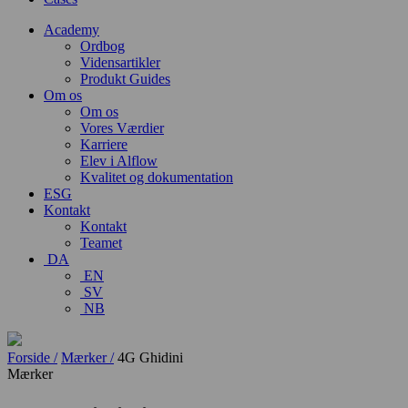
Academy
Ordbog
Vidensartikler
Produkt Guides
Om os
Om os
Vores Værdier
Karriere
Elev i Alflow
Kvalitet og dokumentation
ESG
Kontakt
Kontakt
Teamet
DA
EN
SV
NB
Forside /
Mærker /
4G Ghidini
Mærker