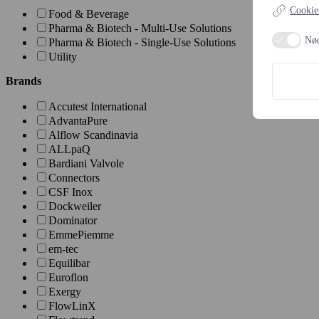
Cookie-
Food & Beverage
Pharma & Biotech - Multi-Use Solutions
Nø
Pharma & Biotech - Single-Use Solutions
Utility
Brands
Accutest International
AdvantaPure
Alflow Scandinavia
ALLpaQ
Bardiani Valvole
Connectors
CSF Inox
Dockweiler
Dominator
EmmePiemme
em-tec
Equilibar
Euroflon
Exergy
FlowLinX