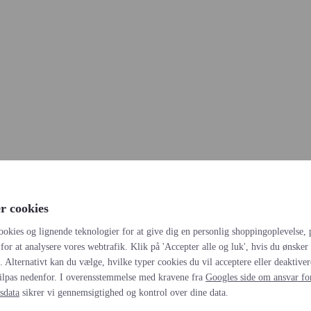
r cookies
ookies og lignende teknologier for at give dig en personlig shoppingoplevelse, 
for at analysere vores webtrafik. Klik på 'Accepter alle og luk', hvis du ønsker a
s. Alternativt kan du vælge, hvilke typer cookies du vil acceptere eller deaktiver
ilpas nedenfor. I overensstemmelse med kravene fra
Googles side om ansvar fo
sdata
sikrer vi gennemsigtighed og kontrol over dine data.