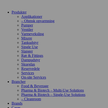
Produkter
Applikationer
– Ohmsk opvarmning
Pumper
Ventiler
Varmeveksling
Mixere
Tankudstyr
Single Use
Slanger
Rør & Fittings
Dampudstyr
Skueglas
Reservedele
Services
On-site Services
Brancher
Food & Beverage
Pharma & Biotech – Multi-Use Solutions
Pharma & Biotech – Single-Use Solutions
– Cleanroom
Brands
Cases