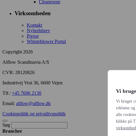
Cleanroom
Virksomheden
Kontakt
Nyhedsbrev
Presse
Whisteblower Portal
Copyright 2026
Alflow Scandinavia A/S
CVR: 28120826
Industrivej Vest 36, 6600 Vejen
Vi bruge
Tlf.:
+45 7696 2130
Vi bruger c
Email:
alflow@alflow.dk
reklame og 
Cookiepolitik og privatlivspolitik
alle cookie
klikke på T
Søg
virksomhed
Brancher