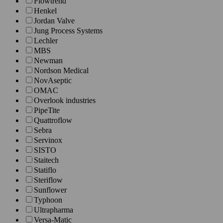
Flowtrend
Henkel
Jordan Valve
Jung Process Systems
Lechler
MBS
Newman
Nordson Medical
NovAseptic
OMAC
Overlook industries
PipeTite
Quattroflow
Sebra
Servinox
SISTO
Staitech
Statiflo
Steriflow
Sunflower
Typhoon
Ultrapharma
Versa-Matic