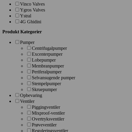
Vinco Valves
Ygros Valves
Ystral
4G Ghidini
Produkt Kategorier
Pumper
Centrifugalpumper
Excenterpumper
Lobepumper
Membranpumper
Periferalpumper
Selvansugende pumper
Stempelpumper
Skruepumper
Opbevaring
Ventiler
Piggingventiler
Mixproof-ventiler
Overtryksventiler
Prøveventiler
Reguleringsventiler