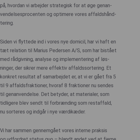
på, hvordan vi arbejder strategisk for at øge genan-
vendelsesprocenten og optimere vores affaldshånd-
tering.
Siden vi flyttede ind i vores nye domicil, har vi haft en
tæt relation til Marius Pedersen A/S, som har bistået
med rådgivning, analyse og implementering af løs-
ninger, der sikrer mere effektiv affaldssortering. Et
konkret resultat af samarbejdet er, at vi er gået fra 5
til 9 affaldsfraktioner, hvoraf 8 fraktioner nu sendes
til genanvendelse. Det betyder, at materialer, som
tidligere blev sendt til forbrænding som restaffald,
nu sorteres og indgår i nye værdikæder.
Vi har sammen gennemgået vores interne praksis
og udfordret status quo – blandt andet ved at fjerne