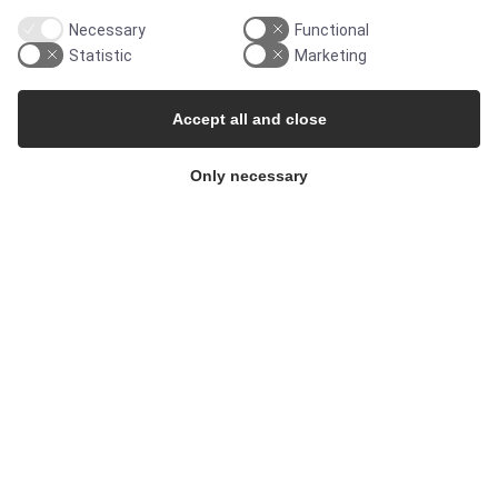
Newsletters
Necessary
Functional
Statistic
Marketing
Press Centre
Accept all and close
Whisteblower Portal
Only necessary
© Copyright 2026
Alflow Scandinavia A/S
CVR: 28120826
Industrivej Vest 36, 6600 Vejen, Denmark
Phone:
+45 7696 2130