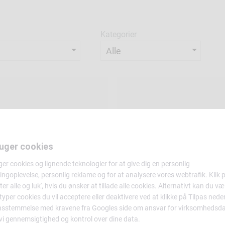
Kategorier
ruger cookies
ger cookies og lignende teknologier for at give dig en personlig
ngoplevelse, personlig reklame og for at analysere vores webtrafik. Klik 
ter alle og luk', hvis du ønsker at tillade alle cookies. Alternativt kan du væ
 typer cookies du vil acceptere eller deaktivere ved at klikke på Tilpas neden
nsstemmelse med kravene fra
Googles side om ansvar for virksomhedsd
 vi gennemsigtighed og kontrol over dine data.