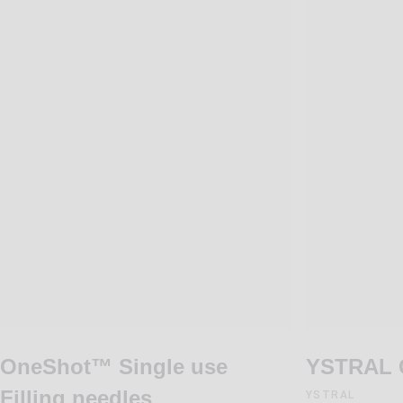
OneShot™ Single use
YSTRAL 
Filling needles
YSTRAL