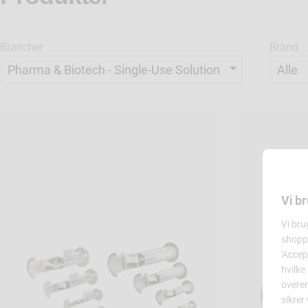
Brancher
Brand
Vi b
Vi bru
shoppi
'Accep
hvilke
overe
sikrer