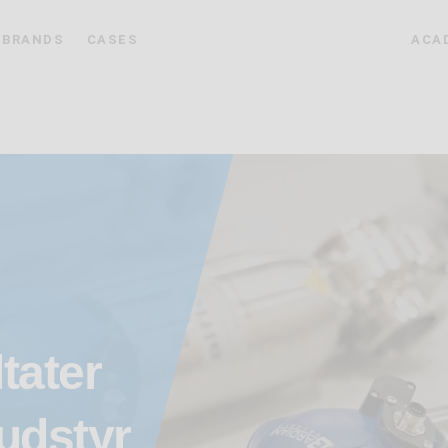
BRANDS
CASES
ACA
tater
wudstyr