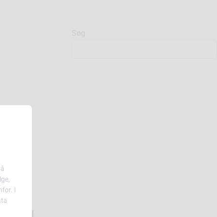
Søg
på
lge,
for. I
ata