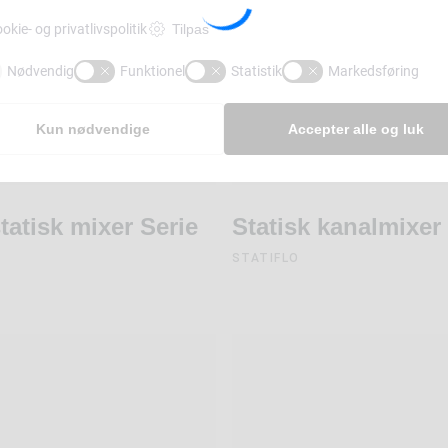
okie- og privatlivspolitik
Tilpas
Nødvendig
Funktionel
Statistik
Markedsføring
Kun nødvendige
Accepter alle og luk
tatisk mixer Serie
Statisk kanalmixer
STATIFLO