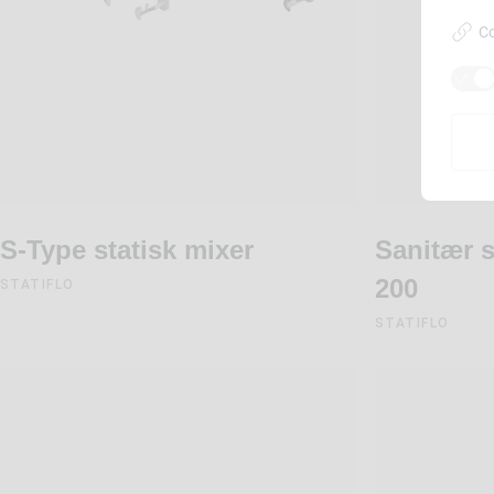
Co
S-Type statisk mixer
Sanitær s
200
STATIFLO
STATIFLO