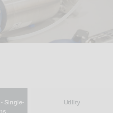
- Single-
Utility
ns