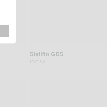
Statiflo GDS
STATIFLO