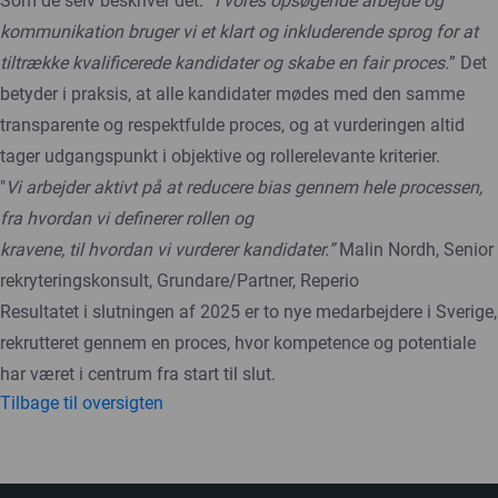
Som de selv beskriver det: ”
I vores opsøgende arbejde og
kommunikation bruger vi et klart og inkluderende sprog for at
tiltrække kvalificerede kandidater og skabe en fair proces.
” Det
betyder i praksis, at alle kandidater mødes med den samme
transparente og respektfulde proces, og at vurderingen altid
tager udgangspunkt i objektive og rollerelevante kriterier.
"
Vi arbejder aktivt på at reducere bias gennem hele processen,
fra hvordan vi definerer rollen og
kravene, til hvordan vi vurderer kandidater.”
Malin Nordh, Senior
rekryteringskonsult, Grundare/Partner, Reperio
Resultatet i slutningen af 2025 er to nye medarbejdere i Sverige,
rekrutteret gennem en proces, hvor kompetence og potentiale
har været i centrum fra start til slut.
Tilbage til oversigten