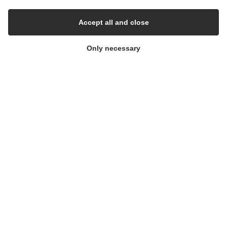
Press Centre
Accept all and close
Whisteblower Portal
Only necessary
© Copyright 2026
Alflow Scandinavia A/S
CVR: 28120826
Industrivej Vest 36, 6600 Vejen, Denmark
Phone:
+45 7696 2130
Email:
alflow@alflow.dk