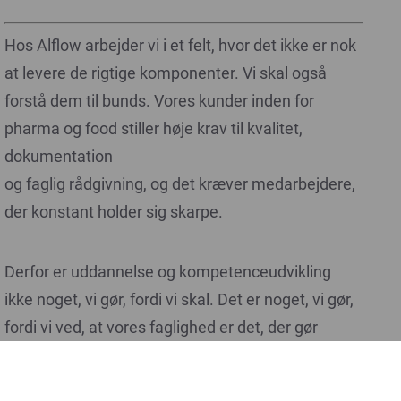
Hos Alflow arbejder vi i et felt, hvor det ikke er nok
at levere de rigtige komponenter. Vi skal også
forstå dem til bunds. Vores kunder inden for
pharma og food stiller høje krav til kvalitet,
dokumentation
og faglig rådgivning, og det kræver medarbejdere,
der konstant holder sig skarpe.
Derfor er uddannelse og kompetenceudvikling
ikke noget, vi gør, fordi vi skal. Det er noget, vi gør,
fordi vi ved, at vores faglighed er det, der gør
forskellen for vores kunder og for os som
virksomhed.