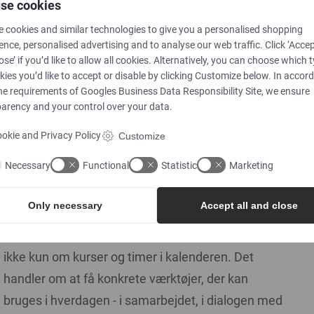
se cookies
 cookies and similar technologies to give you a personalised shopping
I 2025 investerede vi samlet set betydelige
ence, personalised advertising and to analyse our web traffic. Click ‘Accep
ressourcer i kompetenceudvikling. På tværs af
ose’ if you’d like to allow all cookies. Alternatively, you can choose which 
virksomheden brugte vi i alt 804 timer - det er et
kies you’d like to accept or disable by clicking Customize below. In accor
he requirements of
Googles Business Data Responsibility Site
, we ensure
gennemsnit på 15 timer pr. medarbejder - på
arency and your control over your data.
kurser,
okie and Privacy Policy
Customize
certificeringer og faglig opdatering.
Necessary
Functional
Statistic
Marketing
Kompetenceudvikling mærkes i hverdagen
Only necessary
Accept all and close
For medarbejderne handler kompetenceudvikling
ikke kun om kurser og timer i kalenderen. Det
handler om at få konkrete værktøjer, der kan
bruges i hverdagen - i samarbejdet, i dialogen med