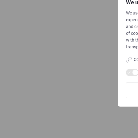
We u
We use
experi
and cl
of coo
with t
transp
Co