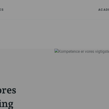
ES
ACAD
ores
ing