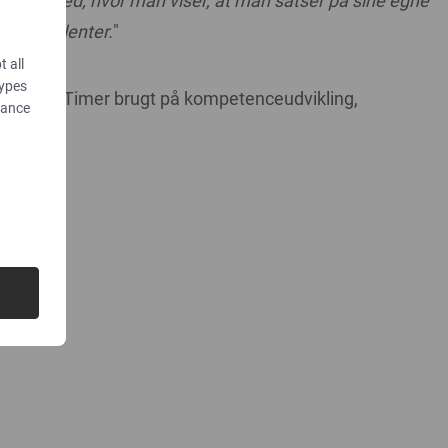
sted, hvor man viser, at man satser på sine egne
talenter.
"
t all
types
dance