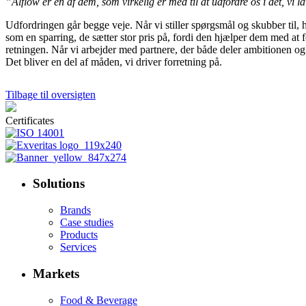
”Alflow er en af dem, som virkelig er med til at udfordre os i det, vi lave
Udfordringen går begge veje. Når vi stiller spørgsmål og skubber til,
som en sparring, de sætter stor pris på, fordi den hjælper dem med at fo
retningen. Når vi arbejder med partnere, der både deler ambitionen og
Det bliver en del af måden, vi driver forretning på.
Tilbage til oversigten
Certificates
Solutions
Brands
Case studies
Products
Services
Markets
Food & Beverage