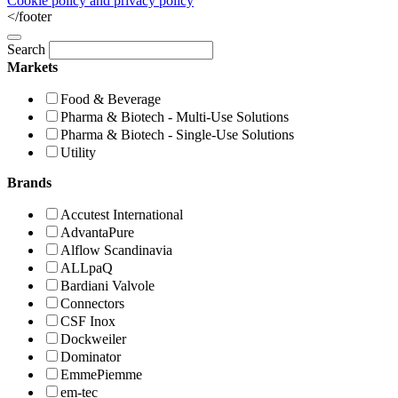
Cookie policy and privacy policy
</footer
Search
Markets
Food & Beverage
Pharma & Biotech - Multi-Use Solutions
Pharma & Biotech - Single-Use Solutions
Utility
Brands
Accutest International
AdvantaPure
Alflow Scandinavia
ALLpaQ
Bardiani Valvole
Connectors
CSF Inox
Dockweiler
Dominator
EmmePiemme
em-tec