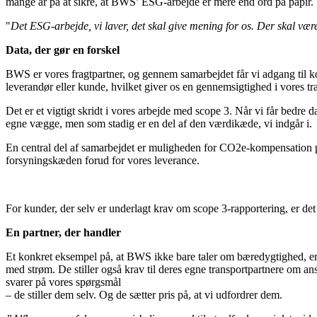
mange år på at sikre, at BWS’ ESG-arbejde er mere end ord på papir.
"
Det ESG-arbejde, vi laver, det skal give mening for os. Der skal være
Data, der gør en forskel
BWS er vores fragtpartner, og gennem samarbejdet får vi adgang til ko
leverandør eller kunde, hvilket giver os en gennemsigtighed i vores tra
Det er et vigtigt skridt i vores arbejde med scope 3. Når vi får bedre 
egne vægge, men som stadig er en del af den værdikæde, vi indgår i.
En central del af samarbejdet er muligheden for CO2e-kompensation pr
forsyningskæden forud for vores leverance.
For kunder, der selv er underlagt krav om scope 3-rapportering, er det 
En partner, der handler
Et konkret eksempel på, at BWS ikke bare taler om bæredygtighed, er d
med strøm. De stiller også krav til deres egne transportpartnere om a
svarer på vores spørgsmål
– de stiller dem selv. Og de sætter pris på, at vi udfordrer dem.