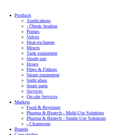
Products
Applications
- Ohmic heating
Pumps
Valves
Heat exchange
Mixers
Tank equipment
Single-use
Hoses
Pipes & Fittings
Steam equipment
Sight glass
Spare parts
Services
On-site Services
Markets
Food & Beverage
Pharma & Biotech - Multi-Use Solutions
Pharma & Biotech - Single-Use Solutions
- Cleanroom
Brands
Case studies