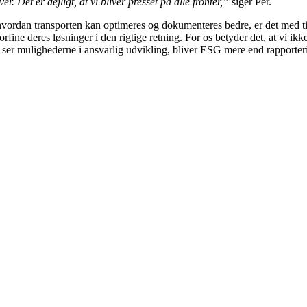
r. Det er dejligt, at vi bliver presset på alle fronter,”
siger Per.
 hvordan transporten kan optimeres og dokumenteres bedre, er det med ti
rfine deres løsninger i den rigtige retning. For os betyder det, at vi ik
 ser mulighederne i ansvarlig udvikling, bliver ESG mere end rapporter