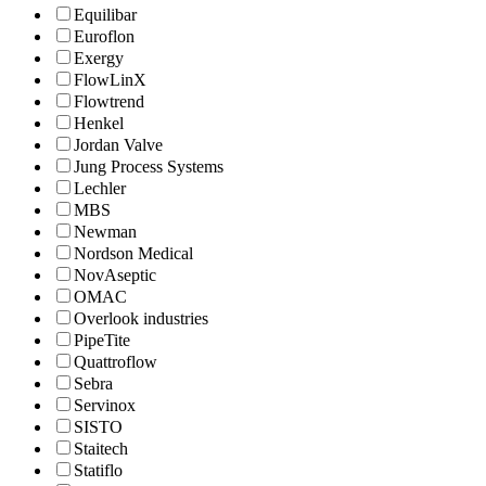
Equilibar
Euroflon
Exergy
FlowLinX
Flowtrend
Henkel
Jordan Valve
Jung Process Systems
Lechler
MBS
Newman
Nordson Medical
NovAseptic
OMAC
Overlook industries
PipeTite
Quattroflow
Sebra
Servinox
SISTO
Staitech
Statiflo