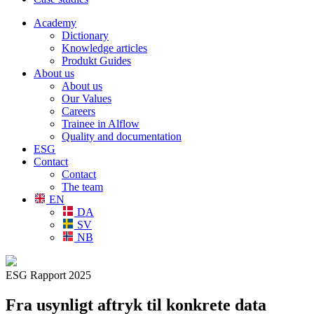
Academy
Dictionary
Knowledge articles
Produkt Guides
About us
About us
Our Values
Careers
Trainee in Alflow
Quality and documentation
ESG
Contact
Contact
The team
EN
DA
SV
NB
ESG Rapport 2025
Fra usynligt aftryk til konkrete data